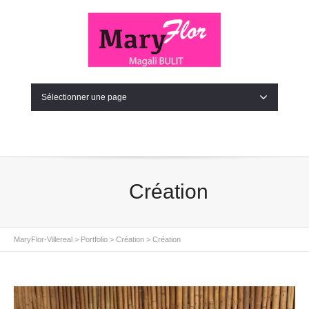
Sélectionner une page
Création
MaryFlor-Villereal
>
Portfolio
>
Création
>
Création