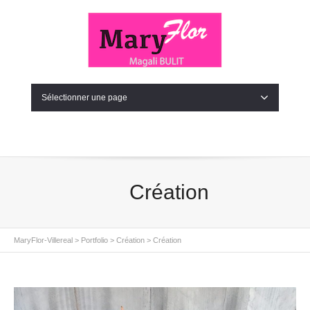
Sélectionner une page
Création
MaryFlor-Villereal
>
Portfolio
>
Création
>
Création