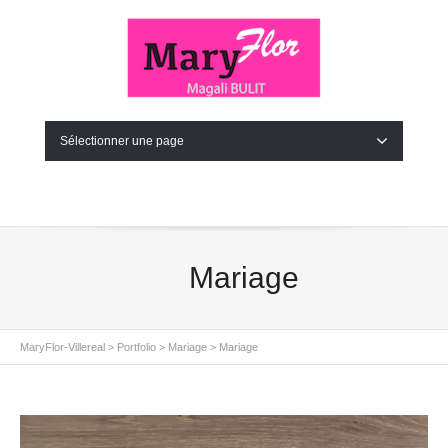
Sélectionner une page
Mariage
MaryFlor-Villereal
>
Portfolio
>
Mariage
>
Mariage