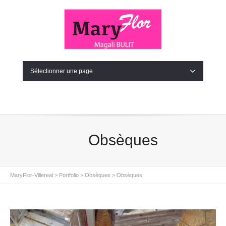
Sélectionner une page
Obsèques
MaryFlor-Villereal
>
Portfolio
>
Obsèques
>
Obsèques