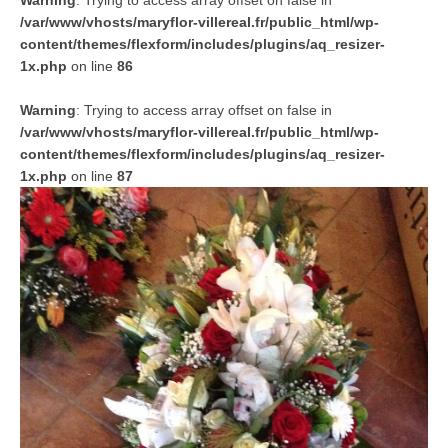
Warning
: Trying to access array offset on false in
/var/www/vhosts/maryflor-villereal.fr/public_html/wp-
content/themes/flexform/includes/plugins/aq_resizer-
1x.php
on line
86
Warning
: Trying to access array offset on false in
/var/www/vhosts/maryflor-villereal.fr/public_html/wp-
content/themes/flexform/includes/plugins/aq_resizer-
1x.php
on line
87