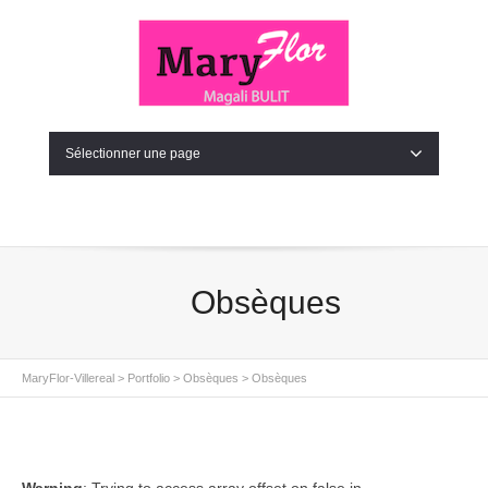
Sélectionner une page
Obsèques
MaryFlor-Villereal
>
Portfolio
>
Obsèques
>
Obsèques